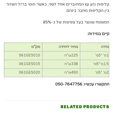
קליפות גזע עץ המחוברים אחד לשני, כאשר חוטי ברזל השזור
בין הקליפות מחבר בינהם.
המשטח שנוצר בעל צפיפות של כ-85% .
קיים במידות:
מידה
מחיר ליחידה
מק”ט
1מ’ *5מ’
225ש”ח
061GE5010
1.5מ’*5מ’
338ש”ח
061GE5015
2מ’ *5מ’
450ש”ח
061GE5020
התקשרו עכשיו: 050-7647756
RELATED PRODUCTS