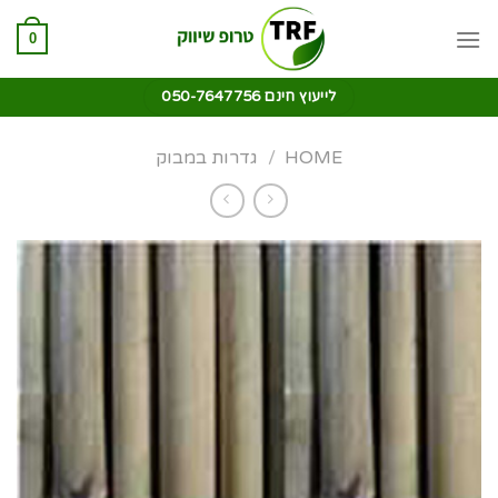
0
לייעוץ חינם 050-7647756
HOME
/
גדרות במבוק