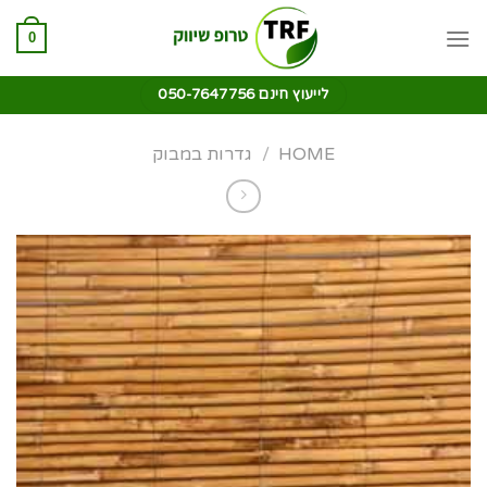
0
לייעוץ חינם 050-7647756
HOME
/
גדרות במבוק