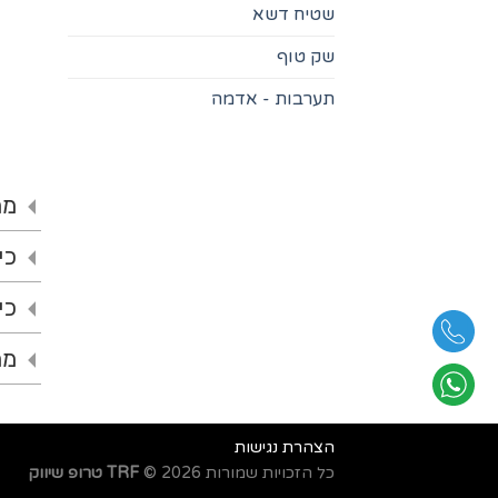
שטיח דשא
שק טוף
תערבות - אדמה
מה
כי
כי
מח
הצהרת נגישות
כל הזכויות שמורות 2026 ©
TRF טרופ שיווק