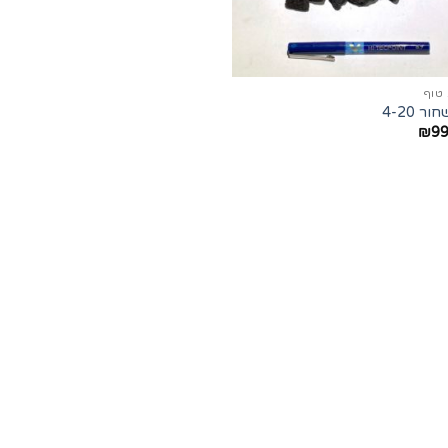
טוף
ר 4-20
₪
99