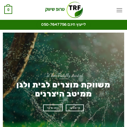
0
לייעוץ חינם 050-7647756
It has Finally started…
משווקת מוצרים לבית ולגן
ממיטב היצרנים
מי אנחנו
בואו נדבר