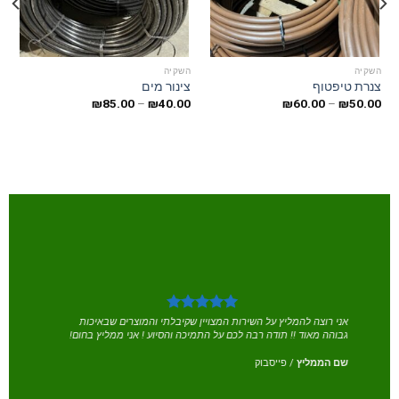
השקיה
השקיה
ה
צנרת טיפטוף
צינור מים
מ
0
₪
85.00
–
₪
40.00
₪
60.00
–
₪
50.00
אני רוצה להמליץ על השירות המצויין שקיבלתי והמוצרים שבאיכות
גבוהה מאוד !! תודה רבה לכם על התמיכה והסיוע ! אני ממליץ בחום!
שם הממליץ
/
פייסבוק