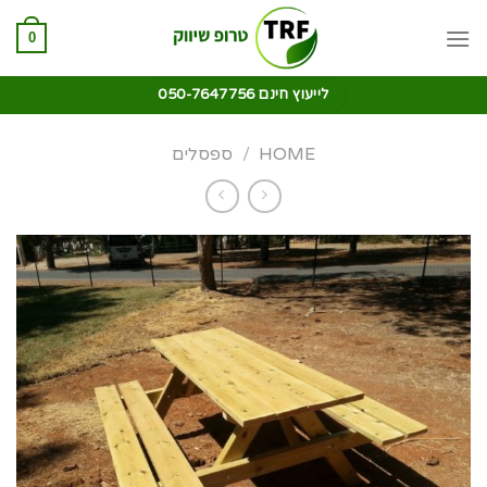
0
לייעוץ חינם 050-7647756
HOME
/
ספסלים