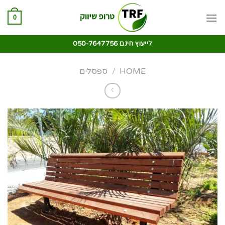
0
לייעוץ חינם 050-7647756
HOME
/
ספסלים