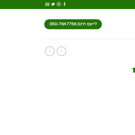
לייעוץ חינם 050-7647756