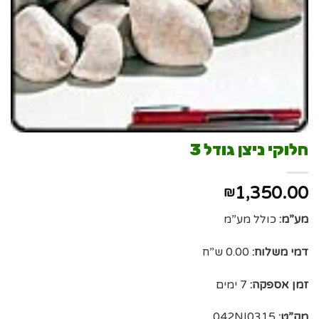
חלוקי ניצן גודל 3
1,350.00
₪
מע”מ:
כולל מע”מ
דמי משלוח:
0.00 ש”ח
זמן אספקה:
7 ימים
מק”ט:
042NI0315