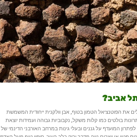
תל אביב?
לים את הפוטנציאל הטמון בטוף, אבן וולקנית ייחודית המשמשת
תרונות בולטים כמו קלות משקל, נקבוביות גבוהה ועמידות יוצאת
לפתרון המועדף על גננים ובעלי גינות במרחב האורבני הדינמי של
ם פטיו או יוצרים נווה מדבר ירוק בלב העיר, חיפוי טוף מעל האדמ