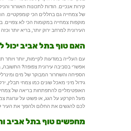
קירות אנכיים. הודות לתכונות האוורור והני
של צמחייה גם בחללים הכי קומפקטיים. הוא
מוקפות צמחייה במקומות הכי לא צפויים. בע
העירונית למרחב ירוק יותר, בריא יותר וכזה 
האם טוף בתל אביב יכול לת
עם העלייה במודעות לקיימות, יותר ויותר 
אפשרי בסביבה עירונית צפופה? התשובה, בעז
הספיחה והשחרור המבוקר של מים ומינרלים
גידול מיני מאכל שונים כמו צמחי תבלין, יר
האופטימליים להתפתחות בריאה של צמחי מ
מעל הקרקע על הגג, או פשוט על ערוגת צמח
לכם להגשים את החלום ולהפוך את העיר ליצ
מחפשים טוף בתל אביב ו