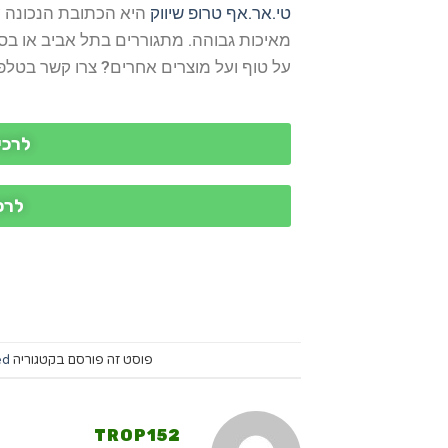
טי.אר.אף טרופ שיווק
היא הכתובת הנכונה ע
מאיכות גבוהה. מתגוררים בתל אביב או בסב
על טוף ועל מוצרים אחרים? צרו קשר בטלפון 050-7647756. נשמח לעמוד לרשות
לרכי
לרכ
פוסט זה פורסם בקטגוריה
ed
TROP152