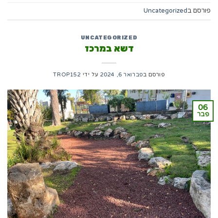
פורסם ב
Uncategorized
UNCATEGORIZED
דשא במרכז
פורסם ב
פברואר 6, 2024
על ידי
TROP152
06
פבר