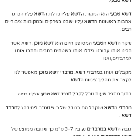
דשא טבעי
:
דשא טבעי
הוא המקור. ה
דשא
עליו גדלנו. ה
דשא
עליו הכרנו
אהבות ראשונות ה
דשא
עליו ישבנו בפרקים ובמקומות ציבוריים
רבים.
עיקר ה
דשא
ה
טבעי
המסופק היום הוא
דשא מוכן
. דשא אשר
הכינו אותו עבורנו. גידלו אותו בשטחים רחבים וחתכו אותו
למרבדים,ואנו
מקבלים אותו ב
מרבדי דשא
.
מרבדי דשא מוכן
מאפשר לנו
לקצר את תהליך צימוח ה
דשא
.
בתוך מספר שעות נוכל לקבל
מ
רבד דשא טבעי
אצלנו בגינה.
מרבדי
ה
דשא
שנקבל הם בגודל של כ-0.5מ”ר ליחידה\ ל
מרבד
דשא
.
גובה ה
דשא במרבדים
נע בין 3-7 ס”מ כך שגובה ממוצע של