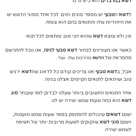
דשא במרבדים
הוא כ-5 ס”מ.
ל
דשא
ה
טבעי
יש מספר סוגים וזנים. לכל אחד מסוגי הדשא יש
את היחודיות שלו והתנאים בהם הוא צומח.
אין ולא נמצא
דשא
שהוא הכי טוב ומתאים לכל תנאי.
כאשר אנו מעוניינים לבחור
דשא טבעי לגינה
, אנו נוכל להתרשם
מהמראה של
הדשא
מהרכות שלו ועוד..
אבל, ב
דשא טבעי
אנו צריכים קודם כל לדאוג שה
דשא
ירגיש
טוב ושיתאים לתנאים הקיימים אצלנו בגינה.
אחד התנאים החשובים ביותר שעלנו לבדוק לפני שנבחר
סוג
דשא
הוא כמה שעות שמש ישירה יש לנו.
ישנם
דשאים
שיכולים להסתפק בספר שעות שמש מועטות,
וישנם
סוגי דשא
שזקוקים לשעות מרובות יותר של חשיפה
לשמש ישירה.