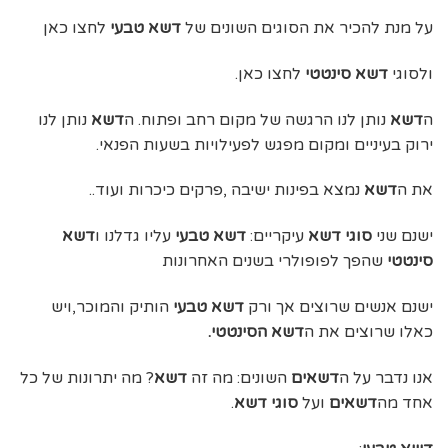
על מנת להכיר את הסוגים השונים של
דשא
טבעי
לחצו כאן
ולסוגי
דשא סינטטי
לחצו כאן.
ה
דשא
נותן לנו הרגשה של מקום רחב ופתוח. ה
דשא
נותן לנו
ירוק בעיניים ומקום מפגש לפעילויות בשעות הפנאי.
את ה
דשא
נמצא בפינות ישיבה ,פרקים כיכרות ועוד..
ישנם שני
סוגי דשא
עיקריים:
דשא טבעי
עליו גדלנו ו
דשא
סינטטי
שהפך לפופולרי בשנים האחרונות
ישנם אנשים שרוצים אך ורק
דשא טבעי
הותיק והמוכר,ויש
כאלו שרוצים את ה
דשא הסינטטי.
אנו נדבר על ה
דשאים
השונים: מה זה
דשא
? מה יתרונות של כל
אחד מה
דשאים
ועל
סוגי דשא
.