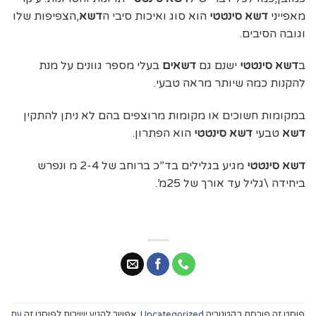
מאפייני
דשא סינטטי
הוא סוג ואיכות סיבי ה
דשא
,הצפיפות שלו
וגובה הסיבים.
ב
דשא סינטטי
ישנם גם
דשאים
בעלי מספר גוונים על מנת
להקנות כמה שיותר מראה טבעי.
במקומות חשוכים או מקומות מרוצפים בהם לא ניתן להתקין
דשא
טבעי
דשא סינטטי
הוא הפתרון.
דשא סינטטי
מגיע בגלילים בד”כ ברוחב של 2-4 מ ונפרש
ביחידה \גליל עד אורך של 25מ’.
פוסט זה פורסם בקטגוריה
Uncategorized
. אפשר להגיע ישירות לפוסט זה
עם