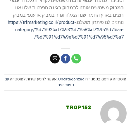
וסביבה. גם
גדר ענפי ערבה
משמשים לקרוי והצללה.ה
ענפי
במבוק
משמשים אותנו ל
במבוק בגינה
הפרטית שלנו אנו
רוצים בארץ החמה שנו הצללה וגדר במבוק או ענפי במבוק
נותנים לנו פיתרון מושלם.
https://trfmarketing.co.il/product-
category/%d7%92%d7%93%d7%a8%d7%95%d7%aa-
%d7%91%d7%9e%d7%91%d7%95%d7%a7/
פוסט זה פורסם בקטגוריה
Uncategorized
. אפשר להגיע ישירות לפוסט זה
עם
קישור ישיר
.
TROP152