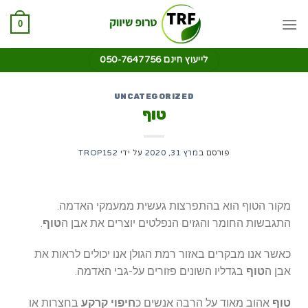
0
לייעוץ חינם 050-7647756
UNCATEGORIZED
טוף
פורסם ב
מרץ 31, 2020
על ידי
TROP152
מקור הטוף הוא בהתפרצות געשית ממעמקי האדמה.
התגבשות החומר והגזים הנפלטים יוצרים את אבן ה
טוף
.
כאשר אנו מבקרים באזור רמת הגולן אנו יכולים לראות את
אבן ה
טוף
בגדליו השונים פזורים על-גבי האדמה.
טוף
אהוב מאוד על הרבה אנשים כ
חיפוי קרקע
בחצרות או