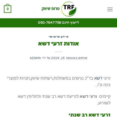
0
לייעוץ חינם 050-7647756
מידע שימושי
אודות זרעי דשא
פורסם ב
אוגוסט 15, 2019
על ידי
ADMIN
זרעי
דשא
בד”כ נגישים במשתלות,רשתות שיווק,חנויות למוצרי
גינה וכ’ו…
קיימים
זרעי דשא
לזריעת דשא רב שנתי ולחליפין דשא
לשזרוע,
זרעי דשא רב שנתי